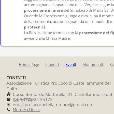
accompagnano l'apparizione della Vergine, segue la
processione in mare
del Simulacro di Maria SS. D
Quando la Processione giunge a riva, si ha il mom
della cerimonia, accompagnato da un tripudio di 
pirotecnici
.
La Rievocazione termina con la
processione dei fi
avviano alla Chiesa Madre.
Home Page
Itinerari
Eventi
Monumenti
Ri
CONTATTI
Associazione Turistica Pro Loco di Castellammare del
Golfo
Corso Bernardo Mattarella, 31, Castellammare del
tel. +39 0924 35175
Golfo (TP)
email prolococastellammare@gmail.com
Numeri Utili »