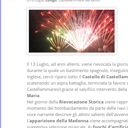
D13 Luglio
Luogo:
Castellammare del Golfo
Il 13 Luglio, ad anni alterni, viene rievocata la gior
durante la quale un bastimento spagnolo, inseguito
inglese, cercò riparo sotto il
Castello di Castella
scatenando un aspra battaglia, terminata (a favore 
Castellammaresi) grazie al salvifico intervento dell
Maria
.
Nel giorno della
Rievocazione Storica
viene rappre
momento del bombardamento da parte delle navi in
voce narrante descrive gli attimi salienti dell'avven
L'
apparizione della Madonna
viene accompagnat
suggestiva selezione musicale. Ai
fuochi d'artifici